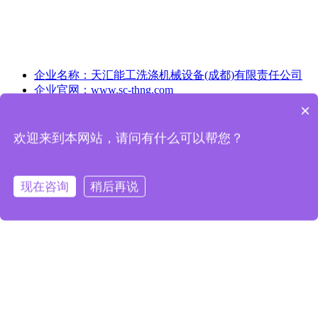
企业名称：
天汇能工洗涤机械设备(成都)有限责任公司
企业官网：
www.sc-thng.com
企业邮箱：
575997489@qq.com
×
可以介绍下你们的产品么
企业地址：
四川省成都市双流区珠江路600号3栋1单元7
层704号
欢迎来到本网站，请问有什么可以帮您？
咨询服务热线：
028-63075700
咨询服务热线：
18380270905
现在咨询
稍后再说