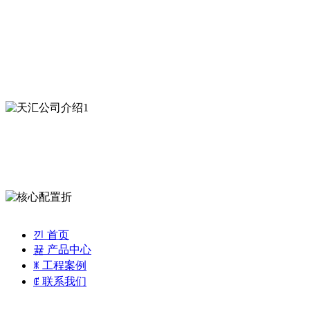
낀
首页
뀵
产品中心
ꂓ
工程案例
ꂅ
联系我们