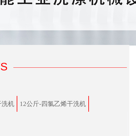
S
干洗机
12公斤-四氯乙烯干洗机