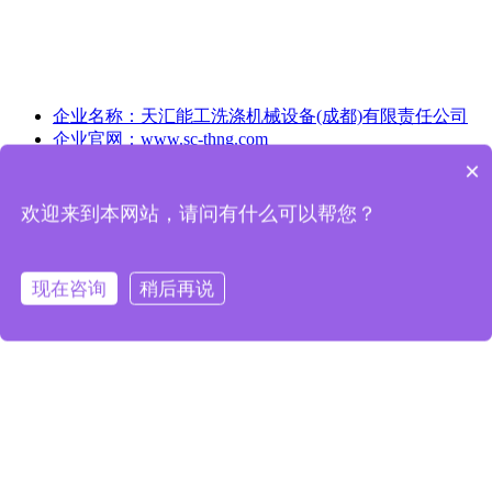
企业名称：
天汇能工洗涤机械设备(成都)有限责任公司
企业官网：
www.sc-thng.com
企业邮箱：
575997489@qq.com
×
可以介绍下你们的产品么
企业地址：
四川省成都市双流区珠江路600号3栋1单元7
层704号
欢迎来到本网站，请问有什么可以帮您？
咨询服务热线：
028-63075700
咨询服务热线：
18380270905
现在咨询
稍后再说