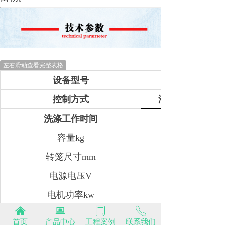
左右滑动查看完整表格
设备型号
控制方式
液晶按键式/液
洗涤工作时间
容量kg
转笼尺寸mm
电源电压V
电机功率kw
낀
뀵
ꂓ
ꂅ
变频器功率kw
首页
产品中心
工程案例
联系我们