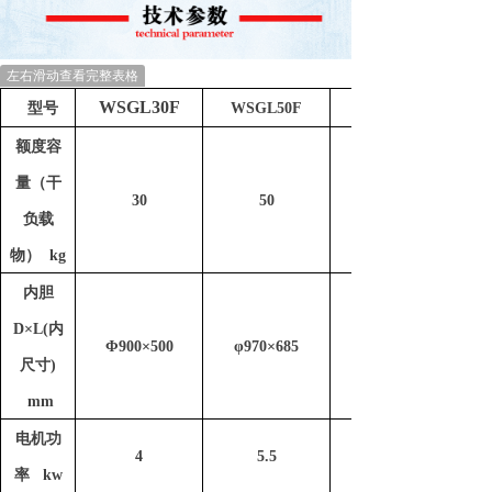
左右滑动查看完整表格
WSGL30F
型号
WSGL50F
额度容
量（干
30
50
负载
物） kg
内胆
D×L(内
Φ900×500
φ970×685
尺寸)
mm
电机功
4
5.5
率 kw