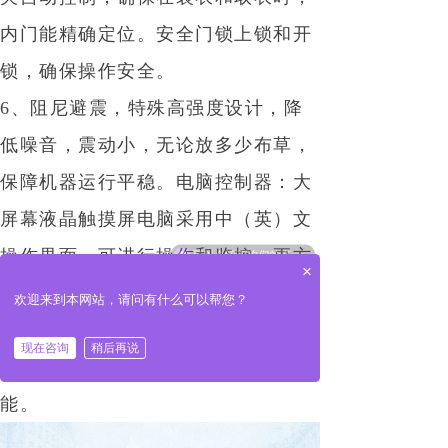
内门能精确定位。安全门锁上锁和开
锁，确保操作安全。
6、阻尼避震，特殊高强度设计，降
低噪音，震动小，无论放多少布草，
保障机器运行平稳。电脑控制器：大
屏幕液晶触摸屏电脑采用中（英）文
可以介绍下你们的产品么
操作界面，可进行操作和监控，更方
×
你们是怎么收费的呢
便、更可靠。人机对话方式方便可
欢迎来到本网站，请问有什么可以帮您？
靠。
现在咨询
稍后再说
7、具有在线打印功能、数据追溯功
能。