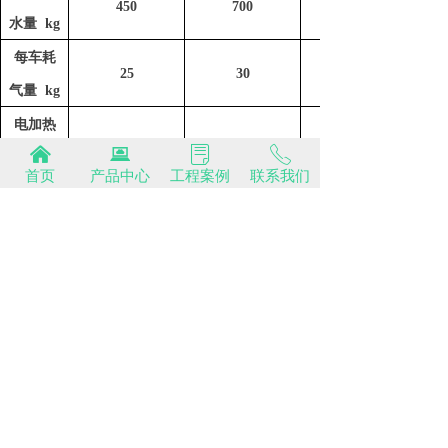
450
700
水量 kg
每车耗
25
30
气量 kg
电加热
낀
뀵
ꂓ
ꂅ
功率
24
30
首页
产品中心
工程案例
联系我们
Kw
外形尺
寸（长*
1310×
1350
×1780
1550×1700
×
1800
1
700
宽*高）
mm
整机重
1250
1700
量约 kg
电源
380/3/50
380/3/50